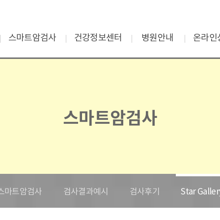
스마트암검사
건강정보센터
병원안내
온라인
스마트암검사
암·질환 건강정보
진료협력병원
온라
검사결과예시
자가테스트
온라
검사후기
Star Gallery
스마트암검사
스마트암검사
검사결과예시
검사후기
Star Galler